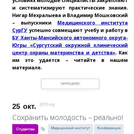
условиях молодые специалисты закрепляют
и систематизируют практические знания.
Нигар Мехралыева и Владимир Мошковский
– выпускники
Медицинского института
СурГУ
успешно совмещают учебу и работу в
БУ Ханты-Мансийского автономного округа-
Югры «Сургутский окружной клинический
центр охраны материнства и детства»
. Как
им это удается – читайте в нашем
материале.
ЧИТАТЬ ДАЛЕЕ
25
окт.
2019 год
Сохранить молодость – реально!
Медицинский институт
Конференция
Студентам